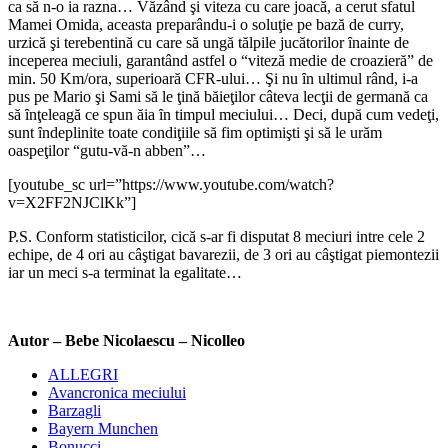
ca să n-o ia razna… Văzând şi viteza cu care joacă, a cerut sfatul
Mamei Omida, aceasta preparându-i o soluţie pe bază de curry,
urzică şi terebentină cu care să ungă tălpile jucătorilor ȋnainte de
inceperea meciuli, garantând astfel o “viteză medie de croazieră” de
min. 50 Km/ora, superioară CFR-ului… Şi nu ȋn ultimul rând, i-a
pus pe Mario şi Sami să le ţină băieţilor câteva lecţii de germană ca
să ȋnţeleagă ce spun ăia ȋn timpul meciului… Deci, după cum vedeţi,
sunt ȋndeplinite toate condiţiile să fim optimişti şi să le urăm
oaspeţilor “gutu-vă-n abben”…
[youtube_sc url=”https://www.youtube.com/watch?
v=X2FF2NJClKk”]
P.S. Conform statisticilor, cică s-ar fi disputat 8 meciuri intre cele 2
echipe, de 4 ori au câştigat bavarezii, de 3 ori au câştigat piemontezii
iar un meci s-a terminat la egalitate…
Autor – Bebe Nicolaescu – Nicolleo
ALLEGRI
Avancronica meciului
Barzagli
Bayern Munchen
Bonucci