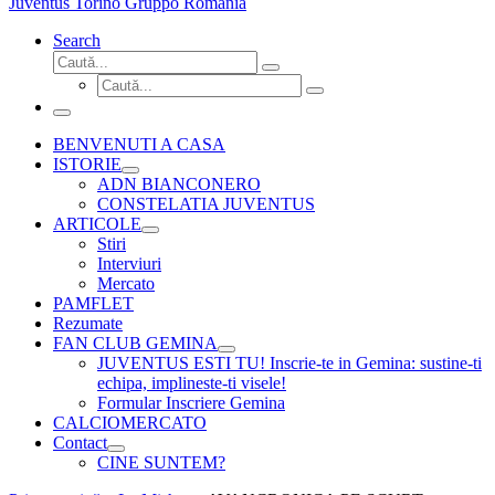
Juventus Torino Gruppo Romania
Search
Căutare
Caută...
Căutare
Caută...
Meniu
BENVENUTI A CASA
ISTORIE
ADN BIANCONERO
CONSTELATIA JUVENTUS
ARTICOLE
Stiri
Interviuri
Mercato
PAMFLET
Rezumate
FAN CLUB GEMINA
JUVENTUS ESTI TU! Inscrie-te in Gemina: sustine-ti
echipa, implineste-ti visele!
Formular Inscriere Gemina
CALCIOMERCATO
Contact
CINE SUNTEM?