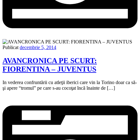
Publicat
decembrie 5, 2014
AVANCRONICA PE SCURT:
FIORENTINA – JUVENTUS
In vederea confruntării cu atleţii iberici care vin la Torino doar ca să-
şi apere “tromul” pe care s-au cocoţat ȋncă ȋnainte de […]