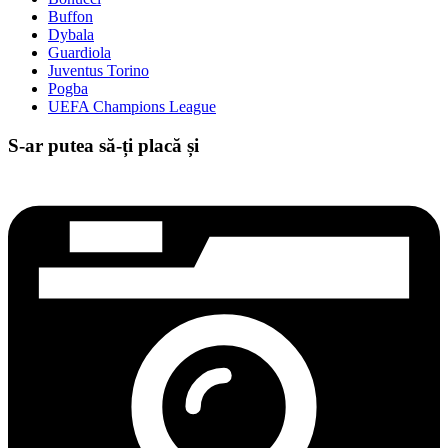
Buffon
Dybala
Guardiola
Juventus Torino
Pogba
UEFA Champions League
S-ar putea să-ți placă și