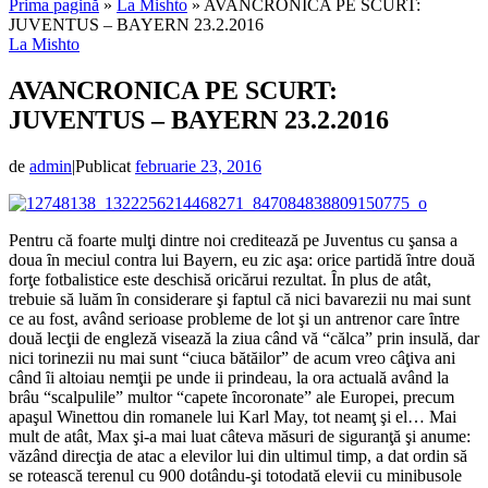
Prima pagină
»
La Mishto
»
AVANCRONICA PE SCURT:
JUVENTUS – BAYERN 23.2.2016
La Mishto
AVANCRONICA PE SCURT:
JUVENTUS – BAYERN 23.2.2016
de
admin
|
Publicat
februarie 23, 2016
Pentru că foarte mulţi dintre noi creditează pe Juventus cu şansa a
doua ȋn meciul contra lui Bayern, eu zic aşa: orice partidă ȋntre două
forţe fotbalistice este deschisă oricărui rezultat. Ȋn plus de atât,
trebuie să luăm ȋn considerare şi faptul că nici bavarezii nu mai sunt
ce au fost, având serioase probleme de lot şi un antrenor care ȋntre
două lecţii de engleză visează la ziua când vă “călca” prin insulă, dar
nici torinezii nu mai sunt “ciuca bătăilor” de acum vreo câţiva ani
când ȋi altoiau nemţii pe unde ii prindeau, la ora actuală având la
brâu “scalpulile” multor “capete ȋncoronate” ale Europei, precum
apaşul Winettou din romanele lui Karl May, tot neamţ şi el… Mai
mult de atât, Max şi-a mai luat câteva măsuri de siguranţă şi anume:
văzând direcţia de atac a elevilor lui din ultimul timp, a dat ordin să
se rotească terenul cu 900 dotându-şi totodată elevii cu minibusole