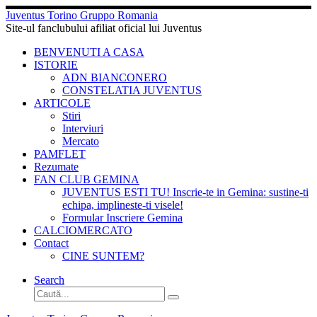
Sari
Juventus Torino Gruppo Romania
la
Site-ul fanclubului afiliat oficial lui Juventus
conținut
BENVENUTI A CASA
ISTORIE
ADN BIANCONERO
CONSTELATIA JUVENTUS
ARTICOLE
Stiri
Interviuri
Mercato
PAMFLET
Rezumate
FAN CLUB GEMINA
JUVENTUS ESTI TU! Inscrie-te in Gemina: sustine-ti
echipa, implineste-ti visele!
Formular Inscriere Gemina
CALCIOMERCATO
Contact
CINE SUNTEM?
Search
Căutare
Caută...