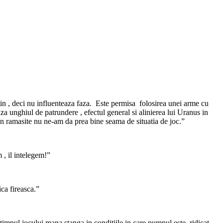
tin , deci nu influenteaza faza. Este permisa folosirea unei arme cu
za unghiul de patrundere , efectul general si alinierea lui Uranus in
din ramasite nu ne-am da prea bine seama de situatia de joc.”
 , il intelegem!”
ica fireasca.”
impul jocului mana stanga in conditiile in care pumnul este ridicat