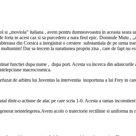
col si „moviola” italiana , avem pentru dumneavoastra in aceasta seara u
e forta in acest caz si sa purcedem a nara firul epic. Domnule Mutu , „a
 subterana din Corsica a inregistrat o crestere substantiala de pe urma t
a multumim! Dar sa trecem la naratiunea propriu zisa , care de fapt nu est
nat functiei dupa nume , dupa port. Acesta va incerca din adancurile abi
a intelepciune macrocosmica.
fuzat de arbitru lui Juventus la interventia inoportuna a lui Frey in ca
brutal dintr-o actiune de atac pe care scria 1-0. Acesta a ramas inconstie
 a generat neintelegerea.Avem acolo o traiectorie rectilinie si uniforma in