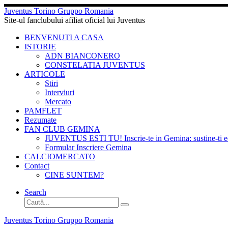
Sari
Juventus Torino Gruppo Romania
la
Site-ul fanclubului afiliat oficial lui Juventus
conținut
BENVENUTI A CASA
ISTORIE
ADN BIANCONERO
CONSTELATIA JUVENTUS
ARTICOLE
Stiri
Interviuri
Mercato
PAMFLET
Rezumate
FAN CLUB GEMINA
JUVENTUS ESTI TU! Inscrie-te in Gemina: sustine-ti echi
Formular Inscriere Gemina
CALCIOMERCATO
Contact
CINE SUNTEM?
Search
Căutare
Caută...
Juventus Torino Gruppo Romania