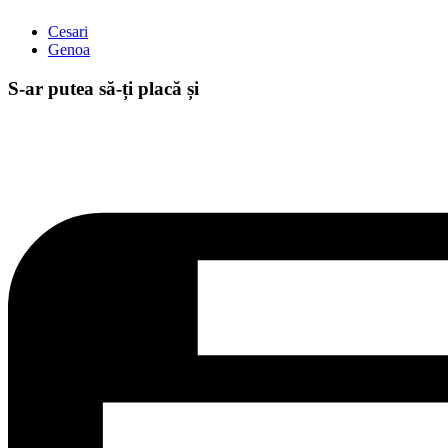
Cesari
Genoa
S-ar putea să-ți placă și