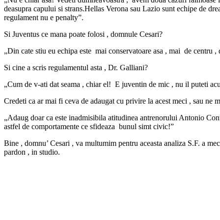
deasupra capului si strans.Hellas Verona sau Lazio sunt echipe de dr
regulament nu e penalty”.
Si Juventus ce mana poate folosi , domnule Cesari?
„Din cate stiu eu echipa este mai conservatoare asa , mai de centru , 
Si cine a scris regulamentul asta , Dr. Galliani?
„Cum de v-ati dat seama , chiar el! E juventin de mic , nu il puteti acu
Credeti ca ar mai fi ceva de adaugat cu privire la acest meci , sau ne m
„Adaug doar ca este inadmisibila atitudinea antrenorului Antonio Conte ,
astfel de comportamente ce sfideaza bunul simt civic!”
Bine , domnu’ Cesari , va multumim pentru aceasta analiza S.F. a meciul
pardon , in studio.