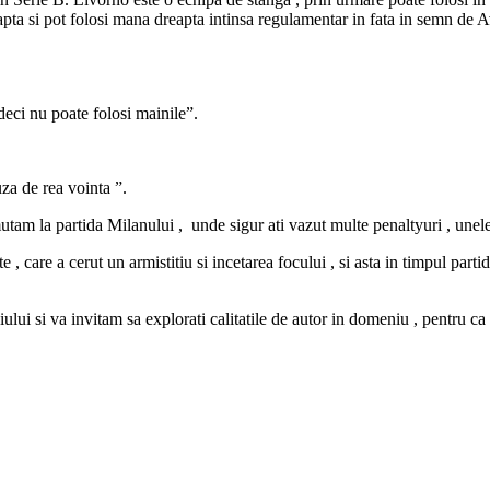
eapta si pot folosi mana dreapta intinsa regulamentar in fata in semn d
deci nu poate folosi mainile”.
za de rea vointa ”.
utam la partida Milanului , unde sigur ati vazut multe penaltyuri , unele
 care a cerut un armistitiu si incetarea focului , si asta in timpul part
ui si va invitam sa explorati calitatile de autor in domeniu , pentru ca 