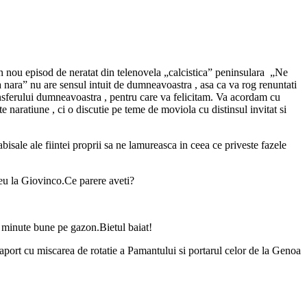
n nou episod de neratat din telenovela „calcistica” peninsulara „Ne
 nara” nu are sensul intuit de dumneavoastra , asa ca va rog renuntati
ransferului dumneavoastra , pentru care va felicitam. Va acordam cu
e naratiune , ci o discutie pe teme de moviola cu distinsul invitat si
sale ale fiintei proprii sa ne lamureasca in ceea ce priveste fazele
reu la Giovinco.Ce parere aveti?
nt minute bune pe gazon.Bietul baiat!
 raport cu miscarea de rotatie a Pamantului si portarul celor de la Genoa