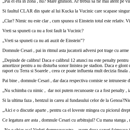
„Pai el era in zona , nu? Mare ghinion. Ar trebui sa fie mai atent pe vii
Si faultul CLAR din spate al lui Kucka la Vucinic care scapase singur
„Clar? Nimic nu este clar , cum spunea si Einstein totul este relativ. Via
Vreti sa spuneti ca nu a fost fault la Vucinic?
„Vreti sa spuneti ca nu ati auzit de Einstein”?
Domnule Cesari , pai in ritmul asta jucatorii adversi pot trage cu arme d
„Depinde de calibru! Daca e calibrul 12 atunci nu este penalty pentru c
amortizor pentru a nu disturba sonor linistea pe stadion. Daca e glont d
raport cu Terra si Soarele , ceea ce poate influenta mult decizia final
Pai bine , domnule Cesari , dar daca respectiva comisie se intruneste d
„Nu schimba cu nimic , dar noi putem recunoaste ca a fost penalty , iar 
Si la ultima faza , hentzul in careu al fundasului celor de la Genoa?Nic
„Aici e o discutie aparte , pentru ca el loveste mingea cu piciorul drept
Ce legatura are asta , domnule Cesari cu arbitrajul? Cu mana stanga ,
„Nu e chiar asa! Vedeti dumneavoastra , avem doua cazuri faimoase in 