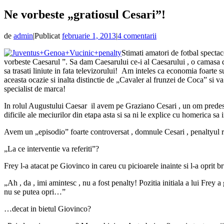
Ne vorbeste „gratiosul Cesari”!
de
admin
|
Publicat
februarie 1, 2013
|
4 comentarii
Stimati amatori de fotbal specta
vorbeste Caesarul ”. Sa dam Caesarului ce-i al Caesarului , o camasa d
sa trasati liniute in fata televizorului! Am inteles ca economia foarte
aceasta ocazie si inalta distinctie de „Cavaler al frunzei de Coca” si v
specialist de marca!
In rolul Augustului Caesar il avem pe Graziano Cesari , un om predesti
dificile ale meciurilor din etapa asta si sa ni le explice cu homerica s
Avem un „episodio” foarte controversat , domnule Cesari , penaltyul re
„La ce interventie va referiti”?
Frey l-a atacat pe Giovinco in careu cu picioarele inainte si l-a oprit 
„Ah , da , imi amintesc , nu a fost penalty! Pozitia initiala a lui Frey
nu se putea opri…”
…decat in bietul Giovinco?