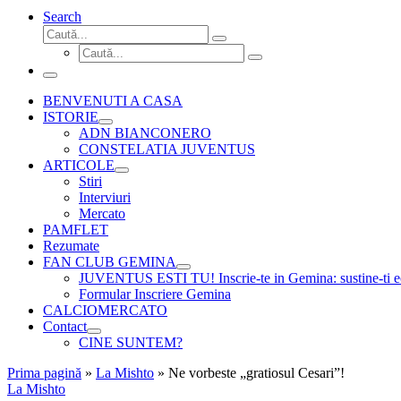
Search
Căutare
Caută...
Căutare
Caută...
Meniu
BENVENUTI A CASA
ISTORIE
ADN BIANCONERO
CONSTELATIA JUVENTUS
ARTICOLE
Stiri
Interviuri
Mercato
PAMFLET
Rezumate
FAN CLUB GEMINA
JUVENTUS ESTI TU! Inscrie-te in Gemina: sustine-ti echi
Formular Inscriere Gemina
CALCIOMERCATO
Contact
CINE SUNTEM?
Prima pagină
»
La Mishto
»
Ne vorbeste „gratiosul Cesari”!
La Mishto