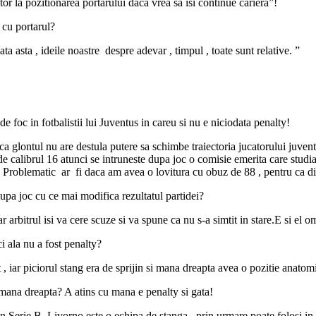
tor la pozitionarea portarului daca vrea sa isi continue cariera”!
 cu portarul?
ta asta , ideile noastre despre adevar , timpul , toate sunt relative. ”
e foc in fotbalistii lui Juventus in careu si nu e niciodata penalty!
a glontul nu are destula putere sa schimbe traiectoria jucatorului juven
e calibrul 16 atunci se intruneste dupa joc o comisie emerita care studia
a . Problematic ar fi daca am avea o lovitura cu obuz de 88 , pentru ca 
upa joc cu ce mai modifica rezultatul partidei?
arbitrul isi va cere scuze si va spune ca nu s-a simtit in stare.E si el om
i ala nu a fost penalty?
 , iar piciorul stang era de sprijin si mana dreapta avea o pozitie anatom
 mana dreapta? A atins cu mana e penalty si gata!
Serie B. Livorno este o echipa de stanga , prin urmare poate folosi in t