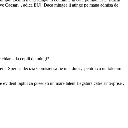
e Ave Caesari , adica EU! Daca mingea ii atinge pe mana admisa de
 chiar si la copiii de mingi?
idei ! Sper ca decizia Comisiei sa fie una dura , pentru ca nu toleram
e evident faptul ca posedati un mare talent.Legatura catre Enterprise ,