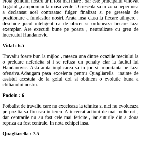
Nota geniului nostru ar fi fost mai mare , dar este principalul vinovat
la golul „campionilor la masa verde”. Greseala sa in zona nepermisa
a declansat acel contraatac fulger finalizat si pe greseala de
pozitionare a fundasilor nostri. Arata insa clasa la fiecare atingere ,
deschide jocul inteligent ca de obicei si ordoneaza fiecare faza
exemplar. Are executii bune pe poarta , neutralizate cu greu de
incercatul Handanovic.
Vidal : 6.5
Travaliu foarte bun la mijloc , rateaza una dintre ocaziile meciului la
o preluare nefericita si i se refuza un penalty clar la faultul lui
Handanovic. Asta arata implicarea sa in joc si importanta pe faza
ofensiva.Adaugam pasa excelenta pentru Quagliarella inainte de
assistul acestuia de la golul doi si obtinem o evolutie buna a
chilianului nostru.
Padoin : 6
Fotbalist de travaliu care nu exceleaza la tehnica si nici nu evolueaza
pe pozitia sa fireasca in teren. A incercat actiuni de mai multe ori ,
dar centrarile nu au fost cele mai fericite , iar suturile din a doua
repriza au fost centrale. In nota echipei insa.
Quagliarella : 7.5