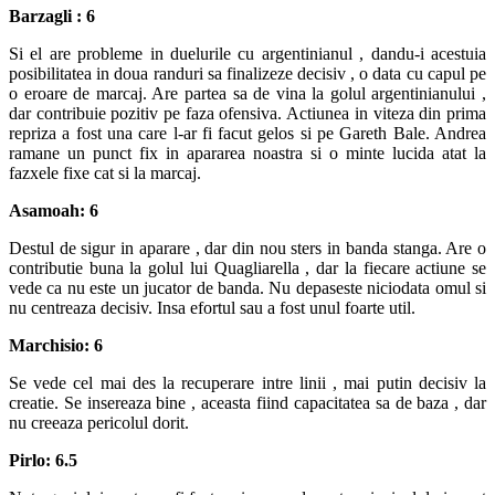
Barzagli : 6
Si el are probleme in duelurile cu argentinianul , dandu-i acestuia
posibilitatea in doua randuri sa finalizeze decisiv , o data cu capul pe
o eroare de marcaj. Are partea sa de vina la golul argentinianului ,
dar contribuie pozitiv pe faza ofensiva. Actiunea in viteza din prima
repriza a fost una care l-ar fi facut gelos si pe Gareth Bale. Andrea
ramane un punct fix in apararea noastra si o minte lucida atat la
fazxele fixe cat si la marcaj.
Asamoah: 6
Destul de sigur in aparare , dar din nou sters in banda stanga. Are o
contributie buna la golul lui Quagliarella , dar la fiecare actiune se
vede ca nu este un jucator de banda. Nu depaseste niciodata omul si
nu centreaza decisiv. Insa efortul sau a fost unul foarte util.
Marchisio: 6
Se vede cel mai des la recuperare intre linii , mai putin decisiv la
creatie. Se insereaza bine , aceasta fiind capacitatea sa de baza , dar
nu creeaza pericolul dorit.
Pirlo: 6.5