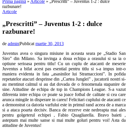
Prima pagină
»
Articole
»
„Prescritti” – Juventus 1-2 : dulce
razbunare!
Articole
„Prescritti” – Juventus 1-2 : dulce
razbunare!
de
admin
|
Publicat
martie 30, 2013
Juventus avea o singura misiune in aceasta seara pe „Stadio San
Siro” din Milano. Sa invinga a doua echipa a orasului si sa ia o
optiune serioasa pentru titlu! Cu un cuplu de atacanti de meserie
Juventus a bifat acest pas esential pentru titlu si s-a impus intr-o
maniera evidenta in fata „asasinilor lui Stramaccioni”. In pofida
repetatelor atacuri desprinse din „Cartea Junglei” , jucatorii nostri si-
au mentinut calmul si au dat dovada de o fenomenala stapanire de
sine. Atitudine de echipa de top in Champions League. S-a vazut
diferenta intre echipa ce poate sa joace fotbal de calitate si cea care
arunca mingile in disperare in careu! Felicitari cuplului de atacanti ce
a demonstrat ca datoria varfului este in primul rand aceea de a marca
si a ataca poarta decisiv. Banca de rezerve este nedreapta mai ales
pentru golgeterul echipei , Fabio Quagliarella. Bravo baieti ,
asteptam mai multe sanse si mai multe goluri pentru voi! Asta da
atitudine de Juventus!