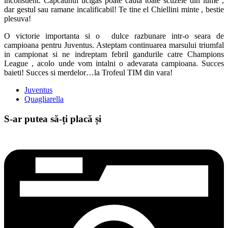
inconstient. Capcaunul ucigas poate cauta toate scuzele din lume ,
dar gestul sau ramane incalificabil! Te tine el Chiellini minte , bestie
plesuva!
O victorie importanta si o dulce razbunare intr-o seara de
campioana pentru Juventus. Asteptam continuarea marsului triumfal
in campionat si ne indreptam febril gandurile catre Champions
League , acolo unde vom intalni o adevarata campioana. Succes
baieti! Succes si merdelor…la Trofeul TIM din vara!
Juventus
Quagliarella
S-ar putea să-ți placă și