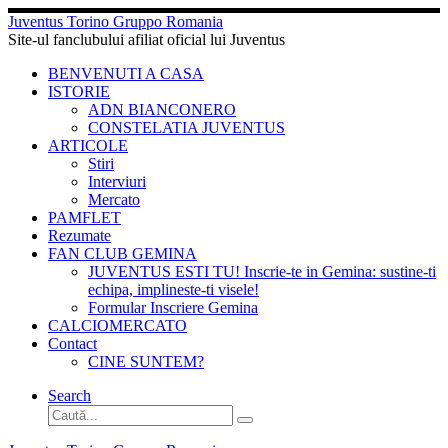
Sari
Juventus Torino Gruppo Romania
la
Site-ul fanclubului afiliat oficial lui Juventus
conținut
BENVENUTI A CASA
ISTORIE
ADN BIANCONERO
CONSTELATIA JUVENTUS
ARTICOLE
Stiri
Interviuri
Mercato
PAMFLET
Rezumate
FAN CLUB GEMINA
JUVENTUS ESTI TU! Inscrie-te in Gemina: sustine-ti
echipa, implineste-ti visele!
Formular Inscriere Gemina
CALCIOMERCATO
Contact
CINE SUNTEM?
Search
Căutare
Caută...