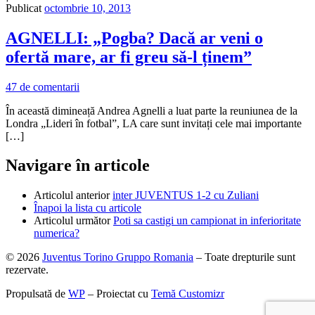
Publicat
octombrie 10, 2013
AGNELLI: „Pogba? Dacă ar veni o
ofertă mare, ar fi greu să-l ținem”
47 de comentarii
În această dimineață Andrea Agnelli a luat parte la reuniunea de la
Londra „Lideri în fotbal”, LA care sunt invitați cele mai importante
[…]
Navigare în articole
Articolul anterior
inter JUVENTUS 1-2 cu Zuliani
Înapoi la lista cu articole
Articolul următor
Poti sa castigi un campionat in inferioritate
numerica?
© 2026
Juventus Torino Gruppo Romania
– Toate drepturile sunt
rezervate.
Propulsată de
WP
– Proiectat cu
Temă Customizr