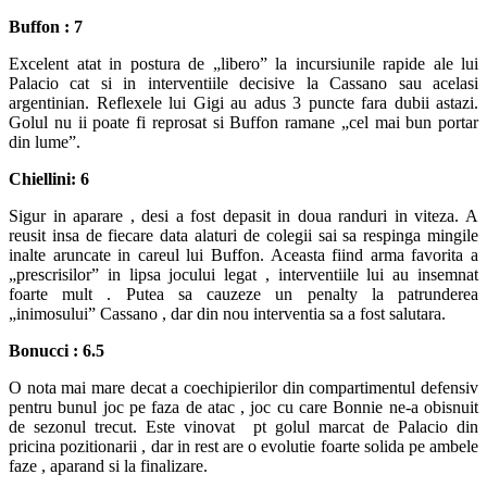
Buffon : 7
Excelent atat in postura de „libero” la incursiunile rapide ale lui
Palacio cat si in interventiile decisive la Cassano sau acelasi
argentinian. Reflexele lui Gigi au adus 3 puncte fara dubii astazi.
Golul nu ii poate fi reprosat si Buffon ramane „cel mai bun portar
din lume”.
Chiellini: 6
Sigur in aparare , desi a fost depasit in doua randuri in viteza. A
reusit insa de fiecare data alaturi de colegii sai sa respinga mingile
inalte aruncate in careul lui Buffon. Aceasta fiind arma favorita a
„prescrisilor” in lipsa jocului legat , interventiile lui au insemnat
foarte mult . Putea sa cauzeze un penalty la patrunderea
„inimosului” Cassano , dar din nou interventia sa a fost salutara.
Bonucci : 6.5
O nota mai mare decat a coechipierilor din compartimentul defensiv
pentru bunul joc pe faza de atac , joc cu care Bonnie ne-a obisnuit
de sezonul trecut. Este vinovat pt golul marcat de Palacio din
pricina pozitionarii , dar in rest are o evolutie foarte solida pe ambele
faze , aparand si la finalizare.