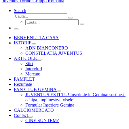
Juventus Torino Gruppo Romania
Search
Căutare
Caută...
Căutare
Caută...
Meniu
BENVENUTI A CASA
ISTORIE
ADN BIANCONERO
CONSTELATIA JUVENTUS
ARTICOLE
Stiri
Interviuri
Mercato
PAMFLET
Rezumate
FAN CLUB GEMINA
JUVENTUS ESTI TU! Inscrie-te in Gemina: sustine-ti
echipa, implineste-ti visele!
Formular Inscriere Gemina
CALCIOMERCATO
Contact
CINE SUNTEM?