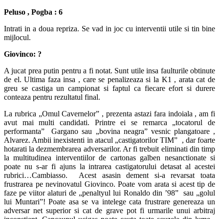
Peluso , Pogba : 6
Intrati in a doua repriza. Se vad in joc cu interventii utile si tin bine
mijlocul.
Giovinco: ?
A jucat prea putin pentru a fi notat. Sunt utile insa faulturile obtinute
de el. Ultima faza insa , care se penalizeaza si la K1 , arata cat de
greu se castiga un campionat si faptul ca fiecare efort si durere
conteaza pentru rezultatul final.
La rubrica „Omul Cavernelor” , prezenta astazi fara indoiala , am fi
avut mai multi candidati. Printre ei se remarca „tocatorul de
performanta” Gargano sau „bovina neagra” vesnic plangatoare ,
Alvarez. Ambii inexistenti in atacul „castigatorilor TIM” , dar foarte
hotarati la dezmembrarea adversarilor. Ar fi trebuit eliminati din timp
la multitudinea interventiilor de cartonas galben nesanctionate si
poate nu s-ar fi ajuns la intrarea castigatorului detasat al acestei
rubrici…Cambiasso. Acest asasin dement si-a revarsat toata
frustrarea pe nevinovatul Giovinco. Poate vom arata si acest tip de
faze pe viitor alaturi de „penaltyul lui Ronaldo din ’98” sau „golul
lui Muntari”! Poate asa se va intelege cata frustrare genereaza un
adversar net superior si cat de grave pot fi urmarile unui arbitraj