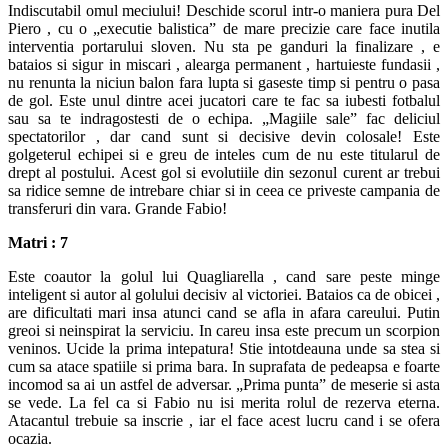
Indiscutabil omul meciului! Deschide scorul intr-o maniera pura Del
Piero , cu o „executie balistica” de mare precizie care face inutila
interventia portarului sloven. Nu sta pe ganduri la finalizare , e
bataios si sigur in miscari , alearga permanent , hartuieste fundasii ,
nu renunta la niciun balon fara lupta si gaseste timp si pentru o pasa
de gol. Este unul dintre acei jucatori care te fac sa iubesti fotbalul
sau sa te indragostesti de o echipa. „Magiile sale” fac deliciul
spectatorilor , dar cand sunt si decisive devin colosale! Este
golgeterul echipei si e greu de inteles cum de nu este titularul de
drept al postului. Acest gol si evolutiile din sezonul curent ar trebui
sa ridice semne de intrebare chiar si in ceea ce priveste campania de
transferuri din vara. Grande Fabio!
Matri : 7
Este coautor la golul lui Quagliarella , cand sare peste minge
inteligent si autor al golului decisiv al victoriei. Bataios ca de obicei ,
are dificultati mari insa atunci cand se afla in afara careului. Putin
greoi si neinspirat la serviciu. In careu insa este precum un scorpion
veninos. Ucide la prima intepatura! Stie intotdeauna unde sa stea si
cum sa atace spatiile si prima bara. In suprafata de pedeapsa e foarte
incomod sa ai un astfel de adversar. „Prima punta” de meserie si asta
se vede. La fel ca si Fabio nu isi merita rolul de rezerva eterna.
Atacantul trebuie sa inscrie , iar el face acest lucru cand i se ofera
ocazia.