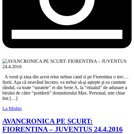
A venit şi ziua din acest retur nebun cand si pe Fiorentina o trec…
fiorii. Aşa că neavând ȋncotro, va trebui să-şi aştepte şi ea cuminte
rândul, ca toate “suratele” ei din Serie A, la “ritualul” de adunare a
birului de către “portăreii” domnitorului Max. Personal, mie chiar
ȋmi […]
La Mishto
AVANCRONICA PE SCURT:
FIORENTINA – JUVENTUS 24.4.2016