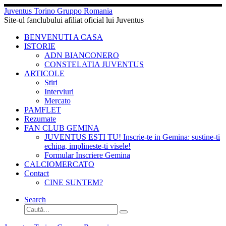
Sari
Juventus Torino Gruppo Romania
la
Site-ul fanclubului afiliat oficial lui Juventus
conținut
BENVENUTI A CASA
ISTORIE
ADN BIANCONERO
CONSTELATIA JUVENTUS
ARTICOLE
Stiri
Interviuri
Mercato
PAMFLET
Rezumate
FAN CLUB GEMINA
JUVENTUS ESTI TU! Inscrie-te in Gemina: sustine-ti
echipa, implineste-ti visele!
Formular Inscriere Gemina
CALCIOMERCATO
Contact
CINE SUNTEM?
Search
Căutare
Caută...