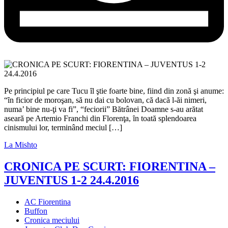
Pe principiul pe care Tucu ȋl ştie foarte bine, fiind din zonă şi anume:
“ȋn ficior de moroşan, să nu dai cu bolovan, că dacă l-ăi nimeri,
numa’ bine nu-ţi va fi”, “feciorii” Bătrânei Doamne s-au arătat
aseară pe Artemio Franchi din Florenţa, ȋn toată splendoarea
cinismului lor, terminând meciul […]
La Mishto
CRONICA PE SCURT: FIORENTINA –
JUVENTUS 1-2 24.4.2016
AC Fiorentina
Buffon
Cronica meciului