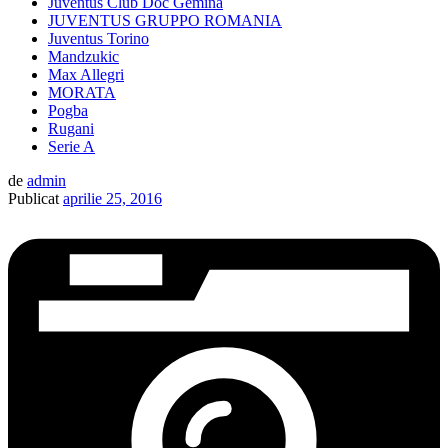
Juventus Club Doc Gemina
JUVENTUS GRUPPO ROMANIA
Juventus Torino
Mandzukic
Max Allegri
MORATA
Pogba
Rugani
Serie A
de
admin
Publicat
aprilie 25, 2016