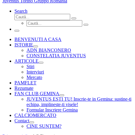
Juventus Torino Gruppo Romania
Search
Căutare
Caută...
Căutare
Caută...
Meniu
BENVENUTI A CASA
ISTORIE
ADN BIANCONERO
CONSTELATIA JUVENTUS
ARTICOLE
Stiri
Interviuri
Mercato
PAMFLET
Rezumate
FAN CLUB GEMINA
JUVENTUS ESTI TU! Inscrie-te in Gemina: sustine-ti
echipa, implineste-ti visele!
Formular Inscriere Gemina
CALCIOMERCATO
Contact
CINE SUNTEM?