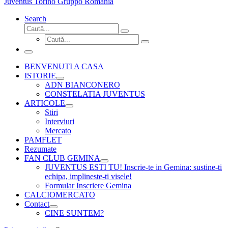
Juventus Torino Gruppo Romania
Search
Căutare
Caută...
Căutare
Caută...
Meniu
BENVENUTI A CASA
ISTORIE
ADN BIANCONERO
CONSTELATIA JUVENTUS
ARTICOLE
Stiri
Interviuri
Mercato
PAMFLET
Rezumate
FAN CLUB GEMINA
JUVENTUS ESTI TU! Inscrie-te in Gemina: sustine-ti
echipa, implineste-ti visele!
Formular Inscriere Gemina
CALCIOMERCATO
Contact
CINE SUNTEM?