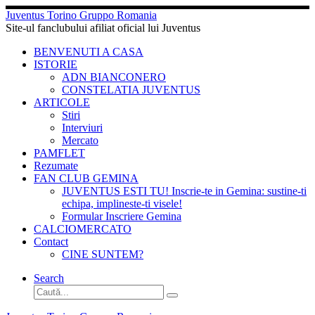
Sari
Juventus Torino Gruppo Romania
la
Site-ul fanclubului afiliat oficial lui Juventus
conținut
BENVENUTI A CASA
ISTORIE
ADN BIANCONERO
CONSTELATIA JUVENTUS
ARTICOLE
Stiri
Interviuri
Mercato
PAMFLET
Rezumate
FAN CLUB GEMINA
JUVENTUS ESTI TU! Inscrie-te in Gemina: sustine-ti
echipa, implineste-ti visele!
Formular Inscriere Gemina
CALCIOMERCATO
Contact
CINE SUNTEM?
Search
Căutare
Caută...