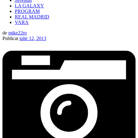
Juventus
LA GALAXY
PROGRAM
REAL MADRID
VARA
de
mike22ro
Publicat
iulie 12, 2013