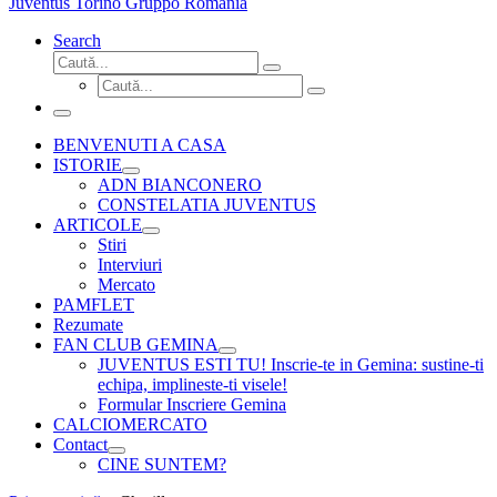
Juventus Torino Gruppo Romania
Search
Căutare
Caută...
Căutare
Caută...
Meniu
BENVENUTI A CASA
ISTORIE
ADN BIANCONERO
CONSTELATIA JUVENTUS
ARTICOLE
Stiri
Interviuri
Mercato
PAMFLET
Rezumate
FAN CLUB GEMINA
JUVENTUS ESTI TU! Inscrie-te in Gemina: sustine-ti
echipa, implineste-ti visele!
Formular Inscriere Gemina
CALCIOMERCATO
Contact
CINE SUNTEM?