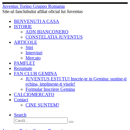
Sari
Juventus Torino Gruppo Romania
la
Site-ul fanclubului afiliat oficial lui Juventus
conținut
BENVENUTI A CASA
ISTORIE
ADN BIANCONERO
CONSTELATIA JUVENTUS
ARTICOLE
Stiri
Interviuri
Mercato
PAMFLET
Rezumate
FAN CLUB GEMINA
JUVENTUS ESTI TU! Inscrie-te in Gemina: sustine-ti
echipa, implineste-ti visele!
Formular Inscriere Gemina
CALCIOMERCATO
Contact
CINE SUNTEM?
Search
Căutare
Caută...