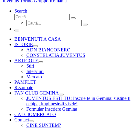
Juventus Torino Gruppo Romania
Search
Căutare
Caută...
Căutare
Caută...
Meniu
BENVENUTI A CASA
ISTORIE
ADN BIANCONERO
CONSTELATIA JUVENTUS
ARTICOLE
Stiri
Interviuri
Mercato
PAMFLET
Rezumate
FAN CLUB GEMINA
JUVENTUS ESTI TU! Inscrie-te in Gemina: sustine-ti
echipa, implineste-ti visele!
Formular Inscriere Gemina
CALCIOMERCATO
Contact
CINE SUNTEM?