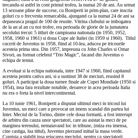
trecandu-si astfel in cont primul trofeu, la numai 20 de ani. Au urmat
13 sezoane pline de succese, cu Boniperti in prim-plan, care inscria
goluri cu o frecventa remarcabila, ajungand ca la numai 24 de ani sa
depaseasca pragul de 100 de reusite. Vitrina clubului se imbogatea
de la an al an cu noi trofee, era perioada de glorie de la jumatatea
secolului trecut: 5 titluri de campioana nationala (in 1950, 1952,
1958, 1960 si 1961) si doua Cupe ale Italiei (in 1959 si 1960). Titlul
cucerit de Juventus in 1958, fiind al 10-lea, aducea pe tricourile
acesteia prima stea. Din 1957, impreuna cu John Charles si Omar
Sivori, au format celebrul “Trio Magic”, facand din Juventus o
echipa de temut.
A evoluat si la echipa nationala, intre 1947 si 1960, fiind capitanul
acesteia pentru cativa ani, si a sustinut 38 de meciuri, reusind 8
goluri. A participat la doua turnee finale ale Cupei Mondiale (1950 si
1954), insa fara rezultate notabile, deoarece in acea perioada Italia
nu era o forta la nivel intercontinental.
La 10 iunie 1961, Boniperti a disputat ultimul meci in tricoul lui
Juventus, un meci care a provocat un imens scandal din partea lui
Inter. Meciul de la Torino, dintre cele doua formatii, a fost intrerupt
de arbitru din cauza unor spectatori, care au asistat la meci de pe
marginea terenului, nemaiavand loc in tribune, (miza era imensa,
cine castiga, lua titlul), Juventus pierzand initial la masa verde.
Comisia a stabilit insa rejucarea meciului, pentru ca spectatorii