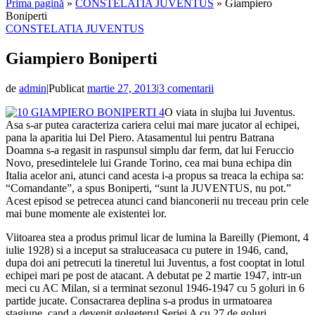
Prima pagină
»
CONSTELATIA JUVENTUS
»
Giampiero
Boniperti
CONSTELATIA JUVENTUS
Giampiero Boniperti
de
admin
|
Publicat
martie 27, 2013
|
3 comentarii
O viata in slujba lui Juventus.
Asa s-ar putea caracteriza cariera celui mai mare jucator al echipei,
pana la aparitia lui Del Piero. Atasamentul lui pentru Batrana
Doamna s-a regasit in raspunsul simplu dar ferm, dat lui Feruccio
Novo, presedintelele lui Grande Torino, cea mai buna echipa din
Italia acelor ani, atunci cand acesta i-a propus sa treaca la echipa sa:
“Comandante”, a spus Boniperti, “sunt la JUVENTUS, nu pot.”
Acest episod se petrecea atunci cand bianconerii nu treceau prin cele
mai bune momente ale existentei lor.
Viitoarea stea a produs primul licar de lumina la Bareilly (Piemont, 4
iulie 1928) si a inceput sa straluceasaca cu putere in 1946, cand,
dupa doi ani petrecuti la tineretul lui Juventus, a fost cooptat in lotul
echipei mari pe post de atacant. A debutat pe 2 martie 1947, intr-un
meci cu AC Milan, si a terminat sezonul 1946-1947 cu 5 goluri in 6
partide jucate. Consacrarea deplina s-a produs in urmatoarea
stagiune, cand a devenit golgeterul Seriei A cu 27 de goluri,