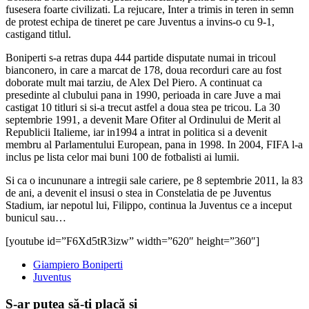
fusesera foarte civilizati. La rejucare, Inter a trimis in teren in semn
de protest echipa de tineret pe care Juventus a invins-o cu 9-1,
castigand titlul.
Boniperti s-a retras dupa 444 partide disputate numai in tricoul
bianconero, in care a marcat de 178, doua recorduri care au fost
doborate mult mai tarziu, de Alex Del Piero. A continuat ca
presedinte al clubului pana in 1990, perioada in care Juve a mai
castigat 10 titluri si si-a trecut astfel a doua stea pe tricou. La 30
septembrie 1991, a devenit Mare Ofiter al Ordinului de Merit al
Republicii Italieme, iar in1994 a intrat in politica si a devenit
membru al Parlamentului European, pana in 1998. In 2004, FIFA l-a
inclus pe lista celor mai buni 100 de fotbalisti ai lumii.
Si ca o incununare a intregii sale cariere, pe 8 septembrie 2011, la 83
de ani, a devenit el insusi o stea in Constelatia de pe Juventus
Stadium, iar nepotul lui, Filippo, continua la Juventus ce a inceput
bunicul sau…
[youtube id=”F6Xd5tR3izw” width=”620″ height=”360″]
Giampiero Boniperti
Juventus
S-ar putea să-ți placă și