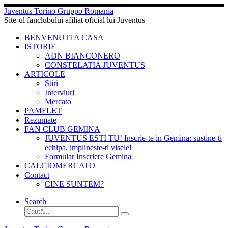
Sari
Juventus Torino Gruppo Romania
la
Site-ul fanclubului afiliat oficial lui Juventus
conținut
BENVENUTI A CASA
ISTORIE
ADN BIANCONERO
CONSTELATIA JUVENTUS
ARTICOLE
Stiri
Interviuri
Mercato
PAMFLET
Rezumate
FAN CLUB GEMINA
JUVENTUS ESTI TU! Inscrie-te in Gemina: sustine-ti
echipa, implineste-ti visele!
Formular Inscriere Gemina
CALCIOMERCATO
Contact
CINE SUNTEM?
Search
Căutare
Caută...