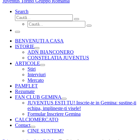
Juventus Torino Gruppo Romania
Search
Căutare
Caută...
Căutare
Caută...
Meniu
BENVENUTI A CASA
ISTORIE
ADN BIANCONERO
CONSTELATIA JUVENTUS
ARTICOLE
Stiri
Interviuri
Mercato
PAMFLET
Rezumate
FAN CLUB GEMINA
JUVENTUS ESTI TU! Inscrie-te in Gemina: sustine-ti
echipa, implineste-ti visele!
Formular Inscriere Gemina
CALCIOMERCATO
Contact
CINE SUNTEM?