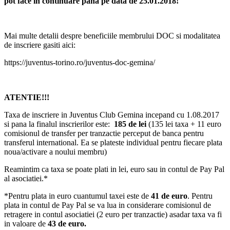
pot face in continuare pana pe data de 25.01.2018!
Mai multe detalii despre beneficiile membrului DOC si modalitatea
de inscriere gasiti aici:
https://juventus-torino.ro/juventus-doc-gemina/
ATENTIE!!!
Taxa de inscriere in Juventus Club Gemina incepand cu 1.08.2017
si pana la finalul inscrierilor este:
185 de lei
(135 lei taxa + 11 euro
comisionul de transfer per tranzactie perceput de banca pentru
transferul international. Ea se plateste individual pentru fiecare plata
noua/activare a noului membru)
Reamintim ca taxa se poate plati in lei, euro sau in contul de Pay Pal
al asociatiei.*
*Pentru plata in euro cuantumul taxei este de
41 de euro
. Pentru
plata in contul de Pay Pal se va lua in considerare comisionul de
retragere in contul asociatiei (2 euro per tranzactie) asadar taxa va fi
in valoare de
43 de euro.