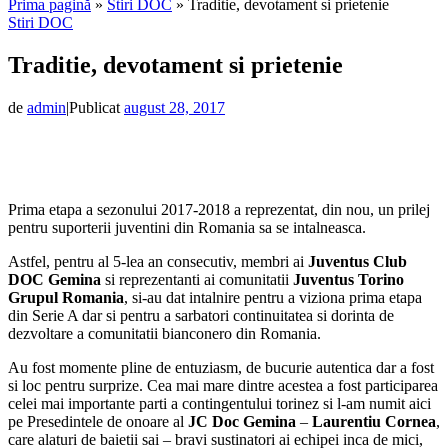
Prima pagină
»
Stiri DOC
»
Traditie, devotament si prietenie
Stiri DOC
Traditie, devotament si prietenie
de
admin
|
Publicat
august 28, 2017
Prima etapa a sezonului 2017-2018 a reprezentat, din nou, un prilej
pentru suporterii juventini din Romania sa se intalneasca.
Astfel, pentru al 5-lea an consecutiv, membri ai
Juventus Club
DOC Gemina
si reprezentanti ai comunitatii
Juventus Torino
Grupul Romania
, si-au dat intalnire pentru a viziona prima etapa
din Serie A dar si pentru a sarbatori continuitatea si dorinta de
dezvoltare a comunitatii bianconero din Romania.
Au fost momente pline de entuziasm, de bucurie autentica dar a fost
si loc pentru surprize. Cea mai mare dintre acestea a fost participarea
celei mai importante parti a contingentului torinez si l-am numit aici
pe Presedintele de onoare al
JC Doc Gemina
–
Laurentiu Cornea
,
care alaturi de baietii sai – bravi sustinatori ai echipei inca de mici,