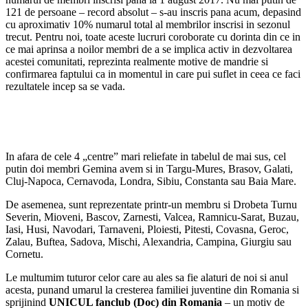
121 de persoane – record absolut – s-au inscris pana acum, depasind
cu aproximativ 10% numarul total al membrilor inscrisi in sezonul
trecut. Pentru noi, toate aceste lucruri coroborate cu dorinta din ce in
ce mai aprinsa a noilor membri de a se implica activ in dezvoltarea
acestei comunitati, reprezinta realmente motive de mandrie si
confirmarea faptului ca in momentul in care pui suflet in ceea ce faci
rezultatele incep sa se vada.
In afara de cele 4 „centre” mari reliefate in tabelul de mai sus, cel
putin doi membri Gemina avem si in Targu-Mures, Brasov, Galati,
Cluj-Napoca, Cernavoda, Londra, Sibiu, Constanta sau Baia Mare.
De asemenea, sunt reprezentate printr-un membru si Drobeta Turnu
Severin, Mioveni, Bascov, Zarnesti, Valcea, Ramnicu-Sarat, Buzau,
Iasi, Husi, Navodari, Tarnaveni, Ploiesti, Pitesti, Covasna, Geroc,
Zalau, Buftea, Sadova, Mischi, Alexandria, Campina, Giurgiu sau
Cornetu.
Le multumim tuturor celor care au ales sa fie alaturi de noi si anul
acesta, punand umarul la cresterea familiei juventine din Romania si
sprijinind
UNICUL fanclub (Doc) din Romania
– un motiv de