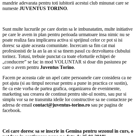
mandrie adevarata pentru toti iubitorii acestui club minunat care se
numeste
JUVENTUS TORINO
.
Sunt multe lucrurile pe care dorim sa le imbunatatim, multe initiative
pe care le avem in plan pentru perioada urmatoare insa nimic nu se
poate realiza fara implicarea activa si sprijinul celor ce pot si isi
doresc sa ajute aceasta comunitate. Incercam sa fim cat mai
profesionisti de la an la an si sa tinem pasul cu dezvoltarea clubului
torinez. Totusi, trebuie punctat ca toate eforturile echipei de
„conducere” se fac in mod VOLUNTAR si doar din pasiunea pe
care o avem pentru
Juventus Torino
.
Facem pe aceasta cale un apel catre persoanele care considera ca ne
pot ajuta (si au timpul necesar pentru a pune in practica ce sustin),
fie ca este vorba de partea grafica, organizarea de evenimente,
marketing sau crearea de continut pentru site-ul nostru, sau pur si
simplu vor sa ne transmita ideile lor constructive sa ne contacteze pe
adresa de email
contact@juventus-torino.ro
sau pe pagina de
facebook.
Cei care doresc sa se inscrie in Gemina pentru sezonul in curs, o