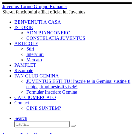
Sari
Juventus Torino Gruppo Romania
la
Site-ul fanclubului afiliat oficial lui Juventus
conținut
BENVENUTI A CASA
ISTORIE
ADN BIANCONERO
CONSTELATIA JUVENTUS
ARTICOLE
Stiri
Interviuri
Mercato
PAMFLET
Rezumate
FAN CLUB GEMINA
JUVENTUS ESTI TU! Inscrie-te in Gemina: sustine-ti
echipa, implineste-ti visele!
Formular Inscriere Gemina
CALCIOMERCATO
Contact
CINE SUNTEM?
Search
Căutare
Caută...