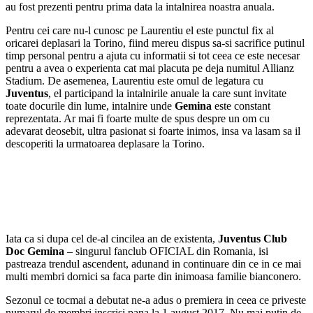
au fost prezenti pentru prima data la intalnirea noastra anuala.
Pentru cei care nu-l cunosc pe Laurentiu el este punctul fix al
oricarei deplasari la Torino, fiind mereu dispus sa-si sacrifice putinul
timp personal pentru a ajuta cu informatii si tot ceea ce este necesar
pentru a avea o experienta cat mai placuta pe deja numitul Allianz
Stadium. De asemenea, Laurentiu este omul de legatura cu
Juventus
, el participand la intalnirile anuale la care sunt invitate
toate docurile din lume, intalnire unde
Gemina
este constant
reprezentata. Ar mai fi foarte multe de spus despre un om cu
adevarat deosebit, ultra pasionat si foarte inimos, insa va lasam sa il
descoperiti la urmatoarea deplasare la Torino.
Iata ca si dupa cel de-al cincilea an de existenta,
Juventus Club
Doc Gemina
– singurul fanclub OFICIAL din Romania, isi
pastreaza trendul ascendent, adunand in continuare din ce in ce mai
multi membri dornici sa faca parte din inimoasa familie bianconero.
Sezonul ce tocmai a debutat ne-a adus o premiera in ceea ce priveste
numarul de membri inscrisi pana la 1 august 2017. Nu mai putin de