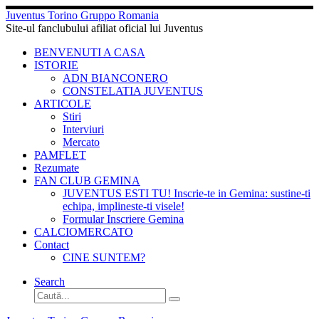
Sari
Juventus Torino Gruppo Romania
la
Site-ul fanclubului afiliat oficial lui Juventus
conținut
BENVENUTI A CASA
ISTORIE
ADN BIANCONERO
CONSTELATIA JUVENTUS
ARTICOLE
Stiri
Interviuri
Mercato
PAMFLET
Rezumate
FAN CLUB GEMINA
JUVENTUS ESTI TU! Inscrie-te in Gemina: sustine-ti
echipa, implineste-ti visele!
Formular Inscriere Gemina
CALCIOMERCATO
Contact
CINE SUNTEM?
Search
Căutare
Caută...