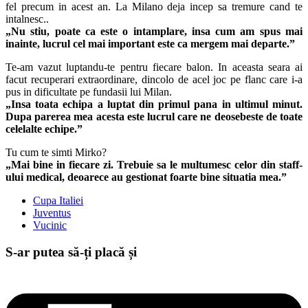
fel precum in acest an. La Milano deja incep sa tremure cand te
intalnesc..
„Nu stiu, poate ca este o intamplare, insa cum am spus mai
inainte, lucrul cel mai important este ca mergem mai departe.”
Te-am vazut luptandu-te pentru fiecare balon. In aceasta seara ai
facut recuperari extraordinare, dincolo de acel joc pe flanc care i-a
pus in dificultate pe fundasii lui Milan.
„Insa toata echipa a luptat din primul pana in ultimul minut.
Dupa parerea mea acesta este lucrul care ne deosebeste de toate
celelalte echipe.”
Tu cum te simti Mirko?
„Mai bine in fiecare zi. Trebuie sa le multumesc celor din staff-
ului medical, deoarece au gestionat foarte bine situatia mea.”
Cupa Italiei
Juventus
Vucinic
S-ar putea să-ți placă și