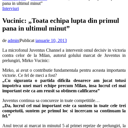
pana in ultimul minut”
Interviuri
Vucinic: „Toata echipa lupta din primul
pana in ultimul minut”
de
admin
|
Publicat
ianuarie 10, 2013
La microfonul Juventus Channel a intervenit omul decisiv in victoria
contra celor de la Milan, autorul golului marcat de Juventus in
prelungiri, Mirko Vucinic:
Mirko, ai avut o contributie fundamentala pentru aceasta importanta
victorie. Ce fel de meci a fost?
„Cu siguranta o partida dificila deoarece am jucat totusi
impotriva unei mari echipe precum Milan, insa lucrul cel mai
important este ca am reusit sa obtinem calificarea”
Juventus continua sa concureze in toate competitiile…
„Da, lucrul cel mai important este ca suntem in toate cele trei
competutii, suntem pe primul loc si incercam sa continuam la
fel.”
Anul trecut ai marcat in minutul 5 al primei reprize de prelungiri, la