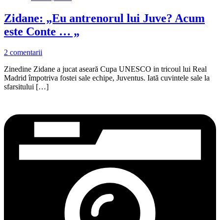
Zidane: „Eu antrenorul lui Juve? Acum
este Conte … „
2 comentarii
Zinedine Zidane a jucat aseară Cupa UNESCO in tricoul lui Real
Madrid împotriva fostei sale echipe, Juventus. Iată cuvintele sale la
sfarsitului […]