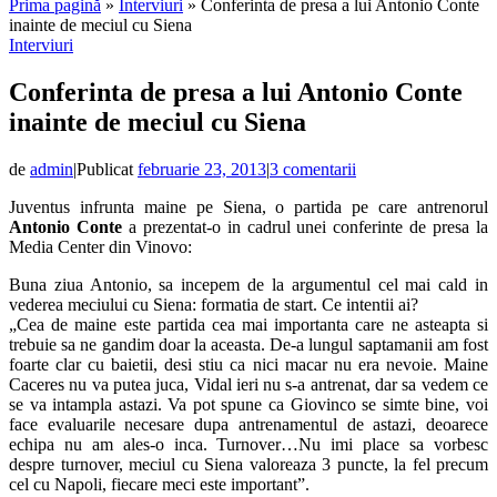
Prima pagină
»
Interviuri
»
Conferinta de presa a lui Antonio Conte
inainte de meciul cu Siena
Interviuri
Conferinta de presa a lui Antonio Conte
inainte de meciul cu Siena
de
admin
|
Publicat
februarie 23, 2013
|
3 comentarii
Juventus infrunta maine pe Siena, o partida pe care antrenorul
Antonio Conte
a prezentat-o in cadrul unei conferinte de presa la
Media Center din Vinovo:
Buna ziua Antonio, sa incepem de la argumentul cel mai cald in
vederea meciului cu Siena: formatia de start. Ce intentii ai?
„Cea de maine este partida cea mai importanta care ne asteapta si
trebuie sa ne gandim doar la aceasta. De-a lungul saptamanii am fost
foarte clar cu baietii, desi stiu ca nici macar nu era nevoie. Maine
Caceres nu va putea juca, Vidal ieri nu s-a antrenat, dar sa vedem ce
se va intampla astazi. Va pot spune ca Giovinco se simte bine, voi
face evaluarile necesare dupa antrenamentul de astazi, deoarece
echipa nu am ales-o inca. Turnover…Nu imi place sa vorbesc
despre turnover, meciul cu Siena valoreaza 3 puncte, la fel precum
cel cu Napoli, fiecare meci este important”.