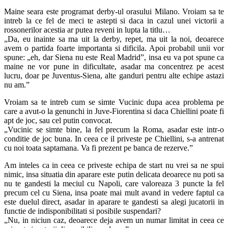
Maine seara este programat derby-ul orasului Milano. Vroiam sa te
intreb la ce fel de meci te astepti si daca in cazul unei victorii a
rossonerilor acestia ar putea reveni in lupta la titlu…
„Da, eu inainte sa ma uit la derby, repet, ma uit la noi, deoarece
avem o partida foarte importanta si dificila. Apoi probabil unii vor
spune: „eh, dar Siena nu este Real Madrid”, insa eu va pot spune ca
maine ne vor pune in dificultate, asadar ma concentrez pe acest
lucru, doar pe Juventus-Siena, alte ganduri pentru alte echipe astazi
nu am.”
Vroiam sa te intreb cum se simte Vucinic dupa acea problema pe
care a avut-o la genunchi in Juve-Fiorentina si daca Chiellini poate fi
apt de joc, sau cel putin convocat.
„Vucinic se simte bine, la fel precum la Roma, asadar este intr-o
conditie de joc buna. In ceea ce il priveste pe Chiellini, s-a antrenat
cu noi toata saptamana. Va fi prezent pe banca de rezerve.”
Am inteles ca in ceea ce priveste echipa de start nu vrei sa ne spui
nimic, insa situatia din aparare este putin delicata deoarece nu poti sa
nu te gandesti la meciul cu Napoli, care valoreaza 3 puncte la fel
precum cel cu Siena, insa poate mai mult avand in vedere faptul ca
este duelul direct, asadar in aparare te gandesti sa alegi jucatorii in
functie de indisponibilitati si posibile suspendari?
„Nu, in niciun caz, deoarece deja avem un numar limitat in ceea ce