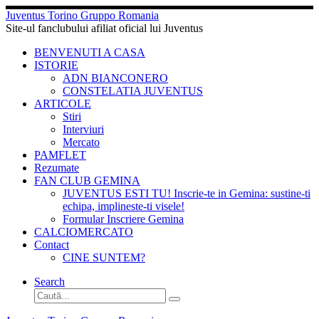
Sari
Juventus Torino Gruppo Romania
la
Site-ul fanclubului afiliat oficial lui Juventus
conținut
BENVENUTI A CASA
ISTORIE
ADN BIANCONERO
CONSTELATIA JUVENTUS
ARTICOLE
Stiri
Interviuri
Mercato
PAMFLET
Rezumate
FAN CLUB GEMINA
JUVENTUS ESTI TU! Inscrie-te in Gemina: sustine-ti
echipa, implineste-ti visele!
Formular Inscriere Gemina
CALCIOMERCATO
Contact
CINE SUNTEM?
Search
Căutare
Caută...