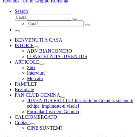
Juventus Torino Gruppo Romania
Search
Căutare
Caută...
Căutare
Caută...
Meniu
BENVENUTI A CASA
ISTORIE
ADN BIANCONERO
CONSTELATIA JUVENTUS
ARTICOLE
Stiri
Interviuri
Mercato
PAMFLET
Rezumate
FAN CLUB GEMINA
JUVENTUS ESTI TU! Inscrie-te in Gemina: sustine-ti
echipa, implineste-ti visele!
Formular Inscriere Gemina
CALCIOMERCATO
Contact
CINE SUNTEM?