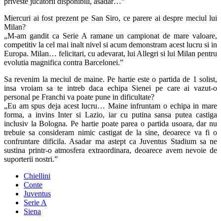
priveste jucatorii disponibili, asadar…”
Miercuri ai fost prezent pe San Siro, ce parere ai despre meciul lui
Milan?
„M-am gandit ca Serie A ramane un campionat de mare valoare,
competitiv la cel mai inalt nivel si acum demonstram acest lucru si in
Europa. Milan… felicitari, cu adevarat, lui Allegri si lui Milan pentru
evolutia magnifica contra Barcelonei.”
Sa revenim la meciul de maine. Pe hartie este o partida de 1 solist,
insa vroiam sa te intreb daca echipa Sienei pe care ai vazut-o
personal pe Franchi va poate pune in dificultate?
„Eu am spus deja acest lucru… Maine infruntam o echipa in mare
forma, a invins Inter si Lazio, iar cu putina sansa putea castiga
inclusiv la Bologna. Pe hartie poate parea o partida usoara, dar nu
trebuie sa consideram nimic castigat de la sine, deoarece va fi o
confruntare dificila. Asadar ma astept ca Juventus Stadium sa ne
sustina printr-o atmosfera extraordinara, deoarece avem nevoie de
suporterii nostri.”
Chiellini
Conte
Juventus
Serie A
Siena