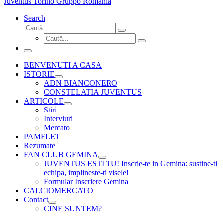
Juventus Torino Gruppo Romania
Search
Căutare
Caută...
Căutare
Caută...
Meniu
BENVENUTI A CASA
ISTORIE
ADN BIANCONERO
CONSTELATIA JUVENTUS
ARTICOLE
Stiri
Interviuri
Mercato
PAMFLET
Rezumate
FAN CLUB GEMINA
JUVENTUS ESTI TU! Inscrie-te in Gemina: sustine-ti
echipa, implineste-ti visele!
Formular Inscriere Gemina
CALCIOMERCATO
Contact
CINE SUNTEM?