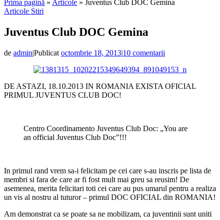
Prima pagină
»
Articole
»
Juventus Club DOC Gemina
Articole
Stiri
Juventus Club DOC Gemina
de
admin
|
Publicat
octombrie 18, 2013
|
10 comentarii
DE ASTAZI, 18.10.2013 IN ROMANIA EXISTA OFICIAL
PRIMUL JUVENTUS CLUB DOC!
Centro Coordinamento Juventus Club Doc: „You are
an official Juventus Club Doc”!!!
In primul rand vrem sa-i felicitam pe cei care s-au inscris pe lista de
membri si fara de care ar fi fost mult mai greu sa reusim! De
asemenea, merita felicitari toti cei care au pus umarul pentru a realiza
un vis al nostru al tuturor – primul DOC OFICIAL din ROMANIA!
Am demonstrat ca se poate sa ne mobilizam, ca juventinii sunt uniti