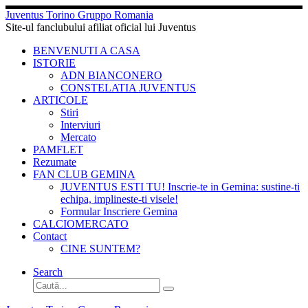
Sari
Juventus Torino Gruppo Romania
la
Site-ul fanclubului afiliat oficial lui Juventus
conținut
BENVENUTI A CASA
ISTORIE
ADN BIANCONERO
CONSTELATIA JUVENTUS
ARTICOLE
Stiri
Interviuri
Mercato
PAMFLET
Rezumate
FAN CLUB GEMINA
JUVENTUS ESTI TU! Inscrie-te in Gemina: sustine-ti
echipa, implineste-ti visele!
Formular Inscriere Gemina
CALCIOMERCATO
Contact
CINE SUNTEM?
Search
Căutare
Caută...