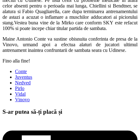
meciul cu Udinese. Pe lista celor cu probleme medicale in afara
celor absenti pentru o perioada mai lunga, Chiellini si Bendtner, se
alatura si Fabio Quagliarella, care dupa terminarea antrenamentului
de astazi a acuzat o inflamare a muschilor adducatori ai piciorului
stang.Vestea buna vine de la Mirko care conform SKY este refacut
100% si poate incepe chiar titular partida de sambata.
Maine Antonio Conte va sustine obisnuita conferinta de presa de la
Vinovo, urmand apoi a efectua alaturi de jucatori ultimul
antrenament inaintea confruntarii de sambata seara cu Udinese.
Fino alla fine!
Conte
Juventus
Nedved
Pirlo
Vidal
Vinovo
S-ar putea să-ți placă și