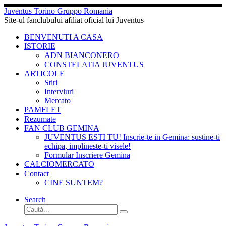
Sari
Juventus Torino Gruppo Romania
la
Site-ul fanclubului afiliat oficial lui Juventus
conținut
BENVENUTI A CASA
ISTORIE
ADN BIANCONERO
CONSTELATIA JUVENTUS
ARTICOLE
Stiri
Interviuri
Mercato
PAMFLET
Rezumate
FAN CLUB GEMINA
JUVENTUS ESTI TU! Inscrie-te in Gemina: sustine-ti
echipa, implineste-ti visele!
Formular Inscriere Gemina
CALCIOMERCATO
Contact
CINE SUNTEM?
Search
Căutare
Caută...