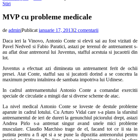
Stiri
MVP cu probleme medicale
de
admin
|
Publicat
ianuarie 17, 2013
|
2 comentarii
Daca ieri la Vinovo, Antonio Conte si elevii sai au fost vizitati de
Pavel Nedved si Fabio Paratici, astazi pe terenul de antrenament s-
au aflat doar antrenorul lui Juventus, stafful acestuia si jucaotrii din
lot.
Juventus a efectuat azi dimineata un antrenament ferit de ochii
presei. Atat Conte, stafful sau si jucatorii dorind a se concetra la
maximum pentru intalnirea de sambata impotriva lui Udinese.
In cadrul antrenamentului Antonio Conte a comandat exercitii
speciale de circulatie a mingii dar si diverse scheme de atac.
La nivel medical Antonio Conte se loveste de destule probleme
aparute in cadrul lotului. Cu Arturo Vidal care s-a plans la sfarsitul
antrenamentul de ieri de dureri la genunchiul piciorului drept, astazi
Andrea Pirlo s-a antrenat singur avand unele mici probleme
musculare. Claudio Marchiso trage de el, facand tot ce ii sta in
putinta pentru a fi apt si a se pune la dipozitia antrenorului pentru