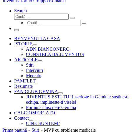
Juventus Torino Gruppo Romania
Search
Căutare
Caută...
Căutare
Caută...
Meniu
BENVENUTI A CASA
ISTORIE
ADN BIANCONERO
CONSTELATIA JUVENTUS
ARTICOLE
Stiri
Interviuri
Mercato
PAMFLET
Rezumate
FAN CLUB GEMINA
JUVENTUS ESTI TU! Inscrie-te in Gemina: sustine-ti
echipa, implineste-ti visele!
Formular Inscriere Gemina
CALCIOMERCATO
Contact
CINE SUNTEM?
Prima pagină
»
Stiri
»
MVP cu probleme medicale