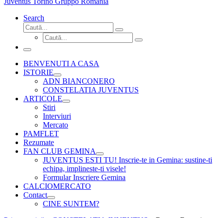
Juventus Torino Gruppo Romania
Search
Căutare
Caută...
Căutare
Caută...
Meniu
BENVENUTI A CASA
ISTORIE
ADN BIANCONERO
CONSTELATIA JUVENTUS
ARTICOLE
Stiri
Interviuri
Mercato
PAMFLET
Rezumate
FAN CLUB GEMINA
JUVENTUS ESTI TU! Inscrie-te in Gemina: sustine-ti
echipa, implineste-ti visele!
Formular Inscriere Gemina
CALCIOMERCATO
Contact
CINE SUNTEM?