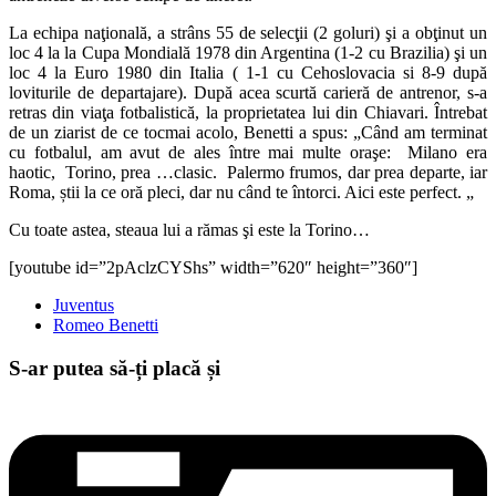
La echipa naţională, a strâns 55 de selecţii (2 goluri) şi a obţinut un
loc 4 la la Cupa Mondială 1978 din Argentina (1-2 cu Brazilia) şi un
loc 4 la Euro 1980 din Italia ( 1-1 cu Cehoslovacia si 8-9 după
loviturile de departajare). După acea scurtă carieră de antrenor, s-a
retras din viaţa fotbalistică, la proprietatea lui din Chiavari. Întrebat
de un ziarist de ce tocmai acolo, Benetti a spus: „Când am terminat
cu fotbalul, am avut de ales între mai multe oraşe:
Milano era
haotic,
Torino, prea …clasic.
Palermo frumos, dar prea departe, iar
Roma, știi la ce oră pleci, dar nu când te întorci. Aici este perfect. „
Cu toate astea, steaua lui a rămas şi este la Torino…
[youtube id=”2pAclzCYShs” width=”620″ height=”360″]
Juventus
Romeo Benetti
S-ar putea să-ți placă și