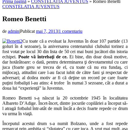
Prima pagină
»
CONSTELATIA JUVENTUS
»
Romeo Benetti
CONSTELATIA JUVENTUS
Romeo Benetti
de
admin
|
Publicat
mai 7, 2013
|
1 comentariu
Cu toate că a evoluat la Juventus în doar 107 partide (13
goluri în 4 sezoane), la aniversarea centenarului clubului torinez a
fost votat pe locul 30 din lista de 50 cei mai buni jucători din istoria
echipei.
Poate vă întrebaţi de ce.
Ei bine, din doar două motive,
dar hotărâtoare: o dată, pentru determinarea ţi devotamentul cu care
juca (foarte greu se trecea de el, cu toate că nu era fundaş, ci
mijlocaş), atitudini care l-au facut iubit de către fani şi respectat de
adversari; al doilea motiv ar fi că deţine un record pe care foarte
puţini fotbalişti l-au atins: 4 trofee
în numai 3 sezoane, cât a durat a
doua lui “experienţă” la Juventus.
Romeo Benetti s-a născut la 20 octombrie 1945 în localitatea
Albareto D’Adige. Încet-încet, dintre jocurile copilăriei a început să-
l atragă fotbalul într-atât de mult încât a decis foarte repede ce drum
va urma în viaţă.
Începutul acestui drum s-a numit Bolzano, unde a fost repede
remarcat prin ambiţia şi “răutatea” cu care juca. A vrut mai mult, aşa