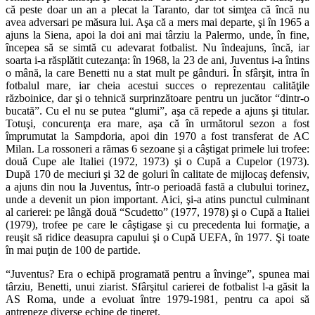
că peste doar un an a plecat la Taranto, dar tot simţea că încă nu
avea adversari pe măsura lui. Aşa că a mers mai departe, şi în 1965 a
ajuns la Siena, apoi la doi ani mai târziu la Palermo, unde, în fine,
începea să se simtă cu adevarat fotbalist. Nu îndeajuns, încă, iar
soarta i-a răsplătit cutezanţa: în 1968, la 23 de ani, Juventus i-a întins
o mână, la care Benetti nu a stat mult pe gânduri. În sfârşit, intra în
fotbalul mare, iar cheia acestui succes o reprezentau calităţile
războinice, dar şi o tehnică surprinzătoare pentru un jucător “dintr-o
bucată”. Cu el nu se putea “glumi”, aşa că repede a ajuns şi titular.
Totuşi, concurenţa era mare, aşa că în următorul sezon a fost
împrumutat la Sampdoria, apoi din 1970 a fost transferat de AC
Milan. La rossoneri a rămas 6 sezoane şi a câştigat primele lui trofee:
două Cupe ale Italiei (1972, 1973) şi o Cupă a Cupelor (1973).
După 170 de meciuri şi 32 de goluri în calitate de mijlocaş defensiv,
a ajuns din nou la Juventus, într-o perioadă fastă a clubului torinez,
unde a devenit un pion important. Aici, şi-a atins punctul culminant
al carierei: pe lângă două “Scudetto” (1977, 1978) şi o Cupă a Italiei
(1979), trofee pe care le câştigase şi cu precedenta lui formaţie, a
reuşit să ridice deasupra capului şi o Cupă UEFA, în 1977. Şi toate
în mai puţin de 100 de partide.
“Juventus? Era o echipă programată pentru a învinge”, spunea mai
târziu, Benetti, unui ziarist. Sfârşitul carierei de fotbalist l-a găsit la
AS Roma, unde a evoluat între 1979-1981, pentru ca apoi să
antreneze diverse echipe de tineret.