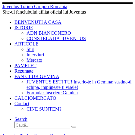
Sari
Juventus Torino Gruppo Romania
la
Site-ul fanclubului afiliat oficial lui Juventus
conținut
BENVENUTI A CASA
ISTORIE
ADN BIANCONERO
CONSTELATIA JUVENTUS
ARTICOLE
Stiri
Interviuri
Mercato
PAMFLET
Rezumate
FAN CLUB GEMINA
JUVENTUS ESTI TU! Inscrie-te in Gemina: sustine-ti
echipa, implineste-ti visele!
Formular Inscriere Gemina
CALCIOMERCATO
Contact
CINE SUNTEM?
Search
Căutare
Caută...