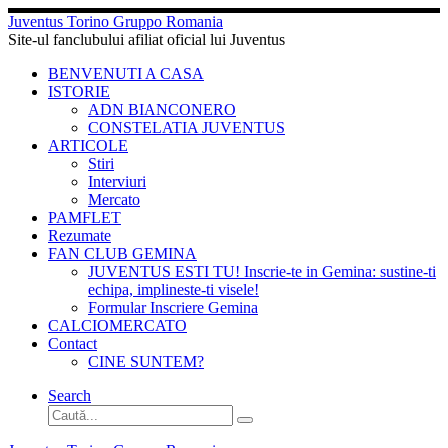
Sari
Juventus Torino Gruppo Romania
la
Site-ul fanclubului afiliat oficial lui Juventus
conținut
BENVENUTI A CASA
ISTORIE
ADN BIANCONERO
CONSTELATIA JUVENTUS
ARTICOLE
Stiri
Interviuri
Mercato
PAMFLET
Rezumate
FAN CLUB GEMINA
JUVENTUS ESTI TU! Inscrie-te in Gemina: sustine-ti
echipa, implineste-ti visele!
Formular Inscriere Gemina
CALCIOMERCATO
Contact
CINE SUNTEM?
Search
Căutare
Caută...