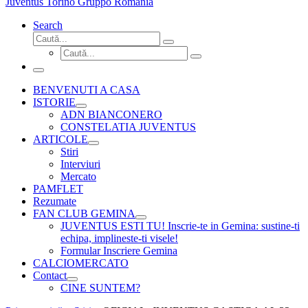
Juventus Torino Gruppo Romania
Search
Căutare
Caută...
Căutare
Caută...
Meniu
BENVENUTI A CASA
ISTORIE
ADN BIANCONERO
CONSTELATIA JUVENTUS
ARTICOLE
Stiri
Interviuri
Mercato
PAMFLET
Rezumate
FAN CLUB GEMINA
JUVENTUS ESTI TU! Inscrie-te in Gemina: sustine-ti
echipa, implineste-ti visele!
Formular Inscriere Gemina
CALCIOMERCATO
Contact
CINE SUNTEM?